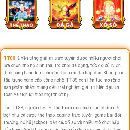
TT88
là nền tảng giải trí trực tuyến được nhiều người chơi
lựa chọn nhờ hệ sinh thái trò chơi đa dạng, tốc độ xử lý ổn
định cùng hàng loạt chương trình ưu đãi hấp dẫn. Không chỉ
tập trung nâng cấp công nghệ, TT88 còn liên tục mở rộng
sản phẩm nhằm mang đến trải nghiệm giải trí hiện đại, an
toàn và tiện lợi trên mọi thiết bị.
Tại TT88, người chơi có thể tham gia nhiều sản phẩm nổi
bật như cá cược thể thao, casino trực tuyến, game bài đổi
thưởng, nổ hũ jackpot, bắn cá, xổ số và nhiều trò chơi hấp
dẫn khác. Nhờ khả năng vận hành ổn định và giao diện thân