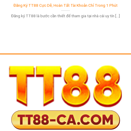
HẠNG MỤC
YÊU CẦU TỐI THIỂU
Đăng Ký TT88 Cực Dễ, Hoàn Tất Tài Khoản Chỉ Trong 1 Phút
Hệ điều hành
Android 5.0 hoặc iOS 10 trở lên
Đăng ký TT88 là bước cần thiết để tham gia tại nhà cái uy tín [...]
Kết nối mạng
Internet ổn định
Bộ nhớ trống
Đủ dung lượng cài đặt ứng dụng
RAM
Từ 2GB trở lên
Bộ xử lý
CPU đa nhân
Giới Thiệu Tổng Quan Về TT88
TT88 được xây dựng với mục tiêu mang đến môi trường giải
trí trực tuyến chuyên nghiệp, minh bạch và hiện đại. Trong
suốt quá trình phát triển, nền tảng luôn chú trọng đầu tư hạ
tầng công nghệ nhằm nâng cao chất lượng dịch vụ và tối ưu
trải nghiệm người dùng.
Hệ thống máy chủ hiện đại giúp TT88 xử lý lượng truy cập
lớn mỗi ngày mà vẫn duy trì tốc độ ổn định, hạn chế tình
trạng giật lag trong quá trình tham gia các trò chơi trực