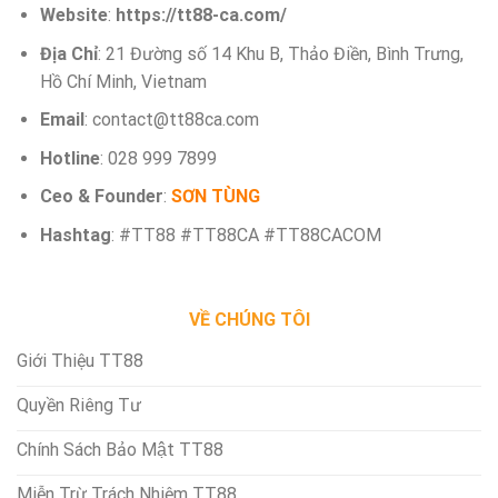
Website
:
https://t
t88-ca.com/
Hệ Thống Bảo Mật Và Chứng Nhận
Địa Chỉ
: 21 Đường số 14 Khu B, Thảo Điền, Bình Trưng,
TT88 áp dụng nhiều lớp bảo mật hiện đại nhằm bảo vệ dữ
Hồ Chí Minh, Vietnam
liệu và đảm bảo an toàn cho người dùng trong suốt quá trình
sử dụng dịch vụ.
Email
:
contact@tt88ca.com
Hotline
: 028 999 7899
TIÊU CHUẨN
THÔNG TIN
Ceo & Founder
:
SƠN TÙNG
Mã hóa dữ liệu
SSL/TLS
Hashtag
: #TT88 #TT88CA #TT88CACOM
Bảo vệ giao dịch
Công nghệ đa lớp
Kiểm soát truy cập
Xác thực tài khoản
Bảo mật hệ thống
Giám sát 24/7
VỀ CHÚNG TÔI
Giới Thiệu TT88
Việc đầu tư mạnh vào công nghệ giúp TT88 xây dựng môi
trường giải trí an toàn và ổn định cho cộng đồng người chơi.
Quyền Riêng Tư
Định Hướng Phát Triển Trong Tương Lai
Chính Sách Bảo Mật TT88
TT88 tiếp tục đặt mục tiêu trở thành hệ sinh thái giải trí
Miễn Trừ Trách Nhiệm TT88