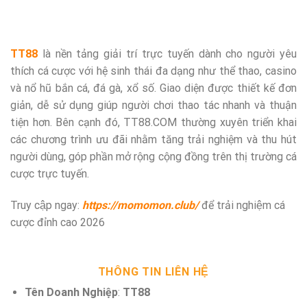
tuyến.
Hành Trình Phát Triển Của TT88
TT88
là nền tảng giải trí trực tuyến dành cho người yêu
Từ khi xuất hiện trên thị trường, TT88 đã không ngừng mở
thích cá cược với hệ sinh thái đa dạng như thể thao, casino
rộng quy mô hoạt động và đa dạng hóa sản phẩm để đáp
và nổ hũ bắn cá, đá gà, xổ số. Giao diện được thiết kế đơn
ứng nhu cầu ngày càng tăng của người chơi.
giản, dễ sử dụng giúp người chơi thao tác nhanh và thuận
tiện hơn. Bên cạnh đó, TT88.COM thường xuyên triển khai
NĂM
THÀNH VIÊN (TRIỆU)
TĂNG TRƯỞNG
các chương trình ưu đãi nhằm tăng trải nghiệm và thu hút
2022
1.5
95%
người dùng, góp phần mở rộng cộng đồng trên thị trường cá
cược trực tuyến.
2023
3.1
107%
2024
6.8
119%
Truy cập ngay:
https://momomon.club/
để trải nghiệm cá
cược đỉnh cao 2026
2025
13.9
204%
Những con số trên cho thấy tốc độ phát triển tích cực và
sức hút ngày càng lớn của thương hiệu trong cộng đồng
THÔNG TIN LIÊN HỆ
người dùng.
Tên Doanh Nghiệp
:
TT88